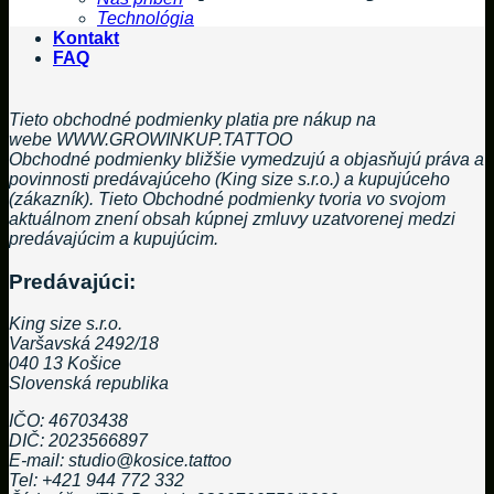
Technológia
Kontakt
FAQ
Tieto obchodné podmienky platia pre nákup na
webe WWW.GROWINKUP.TATTOO
Obchodné podmienky bližšie vymedzujú a objasňujú práva a
povinnosti predávajúceho (King size s.r.o.) a kupujúceho
(zákazník). Tieto Obchodné podmienky tvoria vo svojom
aktuálnom znení obsah kúpnej zmluvy uzatvorenej medzi
predávajúcim a kupujúcim.
Predávajúci:
King size s.r.o.
Varšavská 2492/18
040 13 Košice
Slovenská republika
IČO: 46703438
DIČ: 2023566897
E-mail: studio@kosice.tattoo
Tel: +421 944 772 332