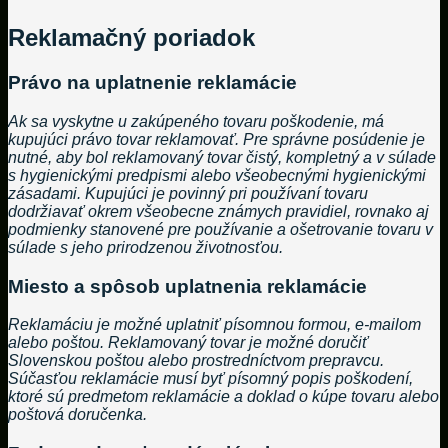
Reklamačný poriadok
Právo na uplatnenie reklamácie
Ak sa vyskytne u zakúpeného tovaru poškodenie, má
kupujúci právo tovar reklamovať. Pre správne posúdenie je
nutné, aby bol reklamovaný tovar čistý, kompletný a v súlade
s hygienickými predpismi alebo všeobecnými hygienickými
zásadami. Kupujúci je povinný pri používaní tovaru
dodržiavať okrem všeobecne známych pravidiel, rovnako aj
podmienky stanovené pre používanie a ošetrovanie tovaru v
súlade s jeho prirodzenou životnosťou.
Miesto a spôsob uplatnenia reklamácie
Reklamáciu je možné uplatniť písomnou formou, e-mailom
alebo poštou. Reklamovaný tovar je možné doručiť
Slovenskou poštou alebo prostredníctvom prepravcu.
Súčasťou reklamácie musí byť písomný popis poškodení,
ktoré sú predmetom reklamácie a doklad o kúpe tovaru alebo
poštová doručenka.