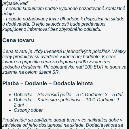
prípade, keď
– nebudú kupujúcim riadne vyplnené požadované kontaktné
údaje.
– nebude požadovaný tovar dlhodobo k dispozícii na sklade
u dodávateľa. O tejto skutočnosti bude predávajúci
kupujúceho informovať bez zbytočného odkladu.
Cena tovaru
Cena tovaru je vždy uvedená u jednotlivých položiek. Všetky
ceny produktov sú uvedené v konečnej hodnote. K cene
tovaru sa pripočíta cena za dopravu podľa zvoleného
spôsobu doručenia. Pri objednávke nad 100 EUR je doprava
zdarma na celom území SR.
Platba – Dodanie – Dodacia lehota
Dobierka – Slovenská pošta – 5 €, Dodanie: 3 – 5 dní
Dobierka – Kuriérska spoločnosť – 10 €, Dodanie: 1 –
2 dni
Osobný odber
Predávajúci sa zaväzuje dodať tovar v čo najkratšej dobe v
závislosti od jeho dostupnosti na sklade. Dodacia lehota sa