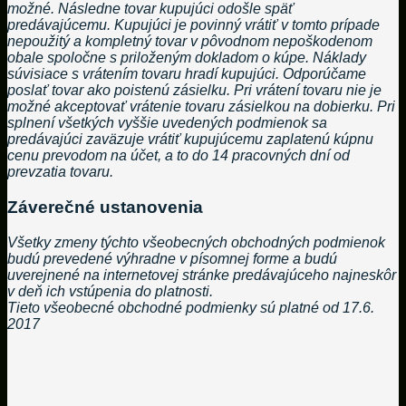
možné. Následne tovar kupujúci odošle späť
predávajúcemu. Kupujúci je povinný vrátiť v tomto prípade
nepoužitý a kompletný tovar v pôvodnom nepoškodenom
obale spoločne s priloženým dokladom o kúpe. Náklady
súvisiace s vrátením tovaru hradí kupujúci. Odporúčame
poslať tovar ako poistenú zásielku. Pri vrátení tovaru nie je
možné akceptovať vrátenie tovaru zásielkou na dobierku. Pri
splnení všetkých vyššie uvedených podmienok sa
predávajúci zaväzuje vrátiť kupujúcemu zaplatenú kúpnu
cenu prevodom na účet, a to do 14 pracovných dní od
prevzatia tovaru.
Záverečné ustanovenia
Všetky zmeny týchto všeobecných obchodných podmienok
budú prevedené výhradne v písomnej forme a budú
uverejnené na internetovej stránke predávajúceho najneskôr
v deň ich vstúpenia do platnosti.
Tieto všeobecné obchodné podmienky sú platné od 17.6.
2017