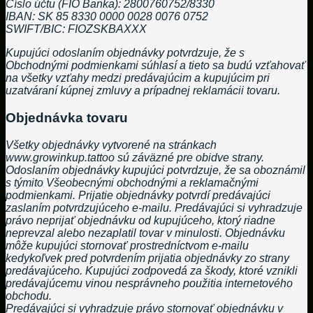
Číslo účtu (FIO Banka): 2800760752/8330
IBAN: SK 85 8330 0000 0028 0076 0752
SWIFT/BIC: FIOZSKBAXXX
Kupujúci odoslaním objednávky potvrdzuje, že s
Obchodnými podmienkami súhlasí a tieto sa budú vzťahovať
na všetky vzťahy medzi predávajúcim a kupujúcim pri
uzatváraní kúpnej zmluvy a prípadnej reklamácii tovaru.
Objednávka tovaru
Všetky objednávky vytvorené na stránkach
www.growinkup.tattoo sú záväzné pre obidve strany.
Odoslaním objednávky kupujúci potvrdzuje, že sa oboznámil
s týmito Všeobecnými obchodnými a reklamačnými
podmienkami. Prijatie objednávky potvrdí predávajúci
zaslaním potvrdzujúceho e-mailu. Predávajúci si vyhradzuje
právo neprijať objednávku od kupujúceho, ktorý riadne
neprevzal alebo nezaplatil tovar v minulosti. Objednávku
môže kupujúci stornovať prostredníctvom e-mailu
kedykoľvek pred potvrdením prijatia objednávky zo strany
predávajúceho. Kupujúci zodpovedá za škody, ktoré vznikli
predávajúcemu vinou nesprávneho použitia internetového
obchodu.
Predávajúci si vyhradzuje právo stornovať objednávku v