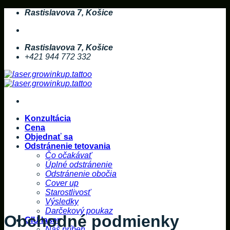
Skip
Rastislavova 7, Košice
to
content
Rastislavova 7, Košice
+421 944 772 332
Konzultácia
Cena
Objednať sa
Odstránenie tetovania
Čo očakávať
Úplné odstránenie
Odstránenie obočia
Cover up
Starostlivosť
Výsledky
Darčekový poukaz
Obchodné podmienky
GIU laser
Náš príbeh