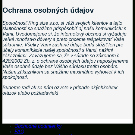
Ochrana osobných údajov
Spoločnosť King size s.r.o. si váži svojich klientov a tejto
skutočnosti sa snažíme prispôsobiť aj našu komunikáciu s
Vami. Uvedomujeme si, že internetový obchod si vyžaduje
veľké množstvo dôvery a preto chceme rešpektovať Vaše
súkromie. Všetky Vami zaslané údaje budú slúžiť len pre
účely komunikácie našej spoločnosti s Vami, našimi
zákazníkmi. Zaväzujeme sa, že v súlade so zákonom č.
428/2002 Zb. z. o ochrane osobných údajov neposkytneme
Vaše osobné údaje bez Vášho súhlasu tretím osobám.
Našim zákazníkom sa snažíme maximálne vyhovieť k ich
spokojnosti.
Budeme radi ak sa nám ozvete v prípade akýchkoľvek
otázok alebo požiadaviek!
Obchodné podmienky
FAQ