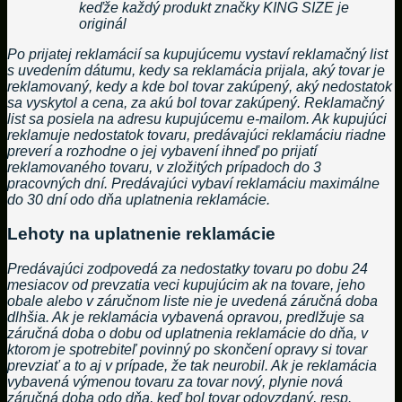
keďže každý produkt značky KING SIZE je
originál
Po prijatej reklamácií sa kupujúcemu vystaví reklamačný list
s uvedením dátumu, kedy sa reklamácia prijala, aký tovar je
reklamovaný, kedy a kde bol tovar zakúpený, aký nedostatok
sa vyskytol a cena, za akú bol tovar zakúpený. Reklamačný
list sa posiela na adresu kupujúcemu e-mailom. Ak kupujúci
reklamuje nedostatok tovaru, predávajúci reklamáciu riadne
preverí a rozhodne o jej vybavení ihneď po prijatí
reklamovaného tovaru, v zložitých prípadoch do 3
pracovných dní. Predávajúci vybaví reklamáciu maximálne
do 30 dní odo dňa uplatnenia reklamácie.
Lehoty na uplatnenie reklamácie
Predávajúci zodpovedá za nedostatky tovaru po dobu 24
mesiacov od prevzatia veci kupujúcim ak na tovare, jeho
obale alebo v záručnom liste nie je uvedená záručná doba
dlhšia. Ak je reklamácia vybavená opravou, predlžuje sa
záručná doba o dobu od uplatnenia reklamácie do dňa, v
ktorom je spotrebiteľ povinný po skončení opravy si tovar
prevziať a to aj v prípade, že tak neurobil. Ak je reklamácia
vybavená výmenou tovaru za tovar nový, plynie nová
záručná doba odo dňa, keď bol tovar odovzdaný, resp.