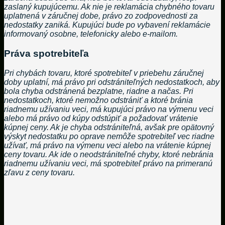
zaslaný kupujúcemu. Ak nie je reklamácia chybného tovaru
uplatnená v záručnej dobe, právo zo zodpovednosti za
nedostatky zaniká. Kupujúci bude po vybavení reklamácie
informovaný osobne, telefonicky alebo e-mailom.
Práva spotrebiteľa
Pri chybách tovaru, ktoré spotrebiteľ v priebehu záručnej
doby uplatní, má právo pri odstrániteľných nedostatkoch, aby
bola chyba odstránená bezplatne, riadne a načas. Pri
nedostatkoch, ktoré nemožno odstrániť a ktoré bránia
riadnemu užívaniu veci, má kupujúci právo na výmenu veci
alebo má právo od kúpy odstúpiť a požadovať vrátenie
kúpnej ceny. Ak je chyba odstrániteľná, avšak pre opätovný
výskyt nedostatku po oprave nemôže spotrebiteľ vec riadne
užívať, má právo na výmenu veci alebo na vrátenie kúpnej
ceny tovaru. Ak ide o neodstrániteľné chyby, ktoré nebránia
riadnemu užívaniu veci, má spotrebiteľ právo na primeranú
zľavu z ceny tovaru.