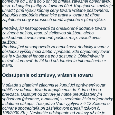
pohybuje od 1 dňa do 5 dní od prijatia záväznej objednávky,
resp. od prijatia platby za tovar na účet. Kupujúci sa zaväzuje
uhradiť plnú výšku kúpnej ceny tovaru vrátane poštovného.
Kupujúci nadobúda vlastnícke práva k tovaru až dňom
zaplatenia ceny v prospech predávajúceho v plnej výške.
Predávajúci nezodpovedá za oneskorené dodanie tovaru
zavinené poštou, resp. zásielkovou službou. alebo
poškodenie tovaru zavinené poštou, resp. zásielkovou
službou.
Predávajúci nezodpovedá za nemožnosť dodávky tovaru v
dôsledku vyššej moci alebo v prípade, kde objednaný tovar
nie je v žiadanej lehote na trhu dostupný. Objednávku je
možné stornovať do 24 hod od doručenia informačného e-
mailu.
Odstúpenie od zmluvy, vrátenie tovaru
V súlade s platnými zákonmi je kupujúci oprávnený tovar
vrátiť bez udania dôvodu kupujúcemu do 7 dní od jeho
prevzatia. Odstúpiť od zmluvy je nutné preukázateľným
spôsobom (písomne, e-mailom) s uvedením čísla objednávky
a dátumu nákupu. Toto právo Vám vyplýva z § 12 Zákona o
ochrane spotrebiteľa pri zásielkovom predaji (zákon č.
108/2000 Zb.). Neskoršie odstúpenie od zmluvy už nie je