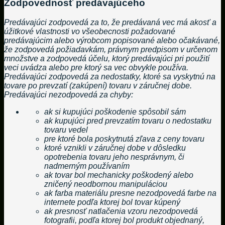
Zodpovednosť predávajúceho
Predávajúci zodpovedá za to, že predávaná vec má akosť a
úžitkové vlastnosti vo všeobecnosti požadované
predávajúcim alebo výrobcom popisované alebo očakávané,
že zodpovedá požiadavkám, právnym predpisom v určenom
množstve a zodpovedá účelu, ktorý predávajúci pri použití
veci uvádza alebo pre ktorý sa vec obvykle používa.
Predávajúci zodpovedá za nedostatky, ktoré sa vyskytnú na
tovare po prevzatí (zakúpení) tovaru v záručnej dobe.
Predávajúci nezodpovedá za chyby:
ak si kupujúci poškodenie spôsobil sám
ak kupujúci pred prevzatím tovaru o nedostatku
tovaru vedel
pre ktoré bola poskytnutá zľava z ceny tovaru
ktoré vznikli v záručnej dobe v dôsledku
opotrebenia tovaru jeho nesprávnym, či
nadmerným používaním
ak tovar bol mechanicky poškodený alebo
zničený neodbornou manipuláciou
ak farba materiálu presne nezodpovedá farbe na
internete podľa ktorej bol tovar kúpený
ak presnosť natlačenia vzoru nezodpovedá
fotografii, podľa ktorej bol produkt objednaný,