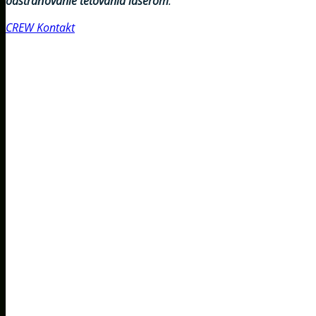
odstraňovanie tetovania laserom
.
CREW
Kontakt