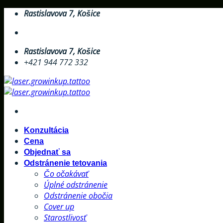
Skip
Rastislavova 7, Košice
to
content
Rastislavova 7, Košice
+421 944 772 332
Konzultácia
Cena
Objednať sa
Odstránenie tetovania
Čo očakávať
Úplné odstránenie
Odstránenie obočia
Cover up
Starostlivosť